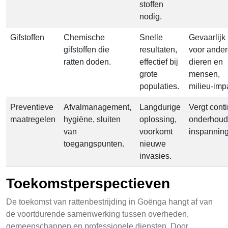
stoffen
nodig.
Gifstoffen
Chemische
Snelle
Gevaarlijk
gifstoffen die
resultaten,
voor ande
ratten doden.
effectief bij
dieren en
grote
mensen,
populaties.
milieu-imp
Preventieve
Afvalmanagement,
Langdurige
Vergt cont
maatregelen
hygiëne, sluiten
oplossing,
onderhoud
van
voorkomt
inspannin
toegangspunten.
nieuwe
invasies.
Toekomstperspectieven
De toekomst van rattenbestrijding in Goënga hangt af van
de voortdurende samenwerking tussen overheden,
gemeenschappen en professionele diensten. Door